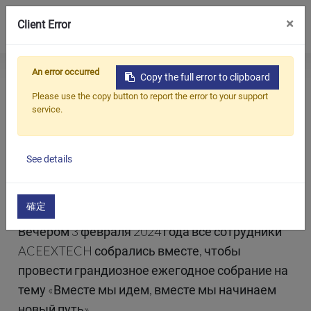
0
×
Client Error
An error occurred
Home
All
Новогодняя церемония ACEEXTECH 2024: вместе мы идем, вместе мы начинаем новое путешествие
Copy the full error to clipboard
Продукция
Blogs
Новости
Please use the copy button to report the error to your support
компании
service.
Приложения
Новогодняя церемония ACEEXTECH
2024: вместе мы идем, вместе мы
Решения
начинаем новое путешествие
See details
Поддерживать
2024/02/03
О предприятии
確定
Вечером 3 февраля 2024 года все сотрудники
Связаться с нами
ACEEXTECH собрались вместе, чтобы
简体中文
English (US)
провести грандиозное ежегодное собрание на
тему «Вместе мы идем, вместе мы начинаем
русский язык
Español
новый путь».