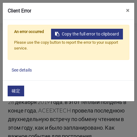
0
×
Client Error
An error occurred
Home
All
Прогулка с мудростью | Двухнедельная встреча ACEEXTECH по обмену опытом чтения прошла успешно
Copy the full error to clipboard
Продукция
Blogs
Новости
Please use the copy button to report the error to your support
компании
service.
Приложения
Прогулка с мудростью | Двухнедельная
встреча ACEEXTECH по обмену опытом
Решения
чтения прошла успешно
See details
Поддерживать
2019/12/29
О предприятии
確定
28 декабря 2019 года, в этот теплый полдень в
Связаться с нами
конце года, ACEEXTECH провела последнюю
简体中文
English (US)
двухнедельную встречу по обмену чтением в
этом году, как и было запланировано. Как
русский язык
Español
важное событие для построения