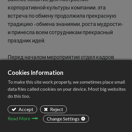
корпоративной культуры компании, эта
встреча по обмену продолжила прекрасную
традицию «обмена знаниями, роста мудрости»
и принесла всем сотрудникам прекрасный
праздник идей.
Перед началом мероприятия отдел кадров
специально подготовил теплый уголок для
Cookies Information
чтения с мягким освещением и изысканными
закусками, чтобы создать комфортную и
To make this site work properly, we sometimes place small
data files called cookies on your device. Most big websites
приятную атмосферу для обмена. В 14:00
do this too.
встреча по обмену началась вовремя, и более
30 сотрудников собрались вместе, чтобы
Accept
Reject
начать этот день, наполненный знаниями.
Read More
Change Settings
Деятельность встречи по обмену книгами не