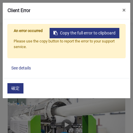
0
×
Client Error
Inicio
Support
Video
An error occurred
Copy the full error to clipboard
Productos
VIDEO
Please use the copy button to report the error to your support
service.
Aplicaciones
Soluciones
Línea de extrusión de tubos de
See details
Apoyo
plástico
Sobre nosotros
確定
Contáctenos
简体中文
English (US)
русский язык
Español